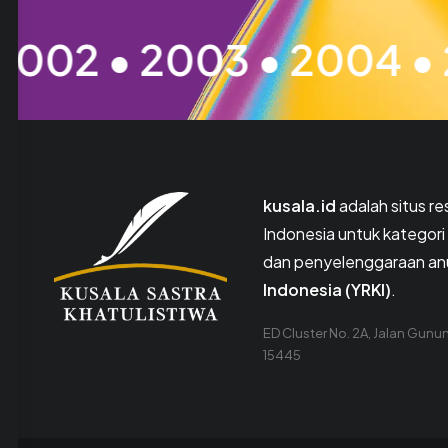
2003 • 2004 • 2005 • 2
kusala.id
adalah situs r
Indonesia untuk kategori 
dan penyelenggaraan anu
Indonesia (YRKI)
.
ED Cluster No. 2A, Jalan Gunu
15445