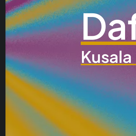
Da
Kusala