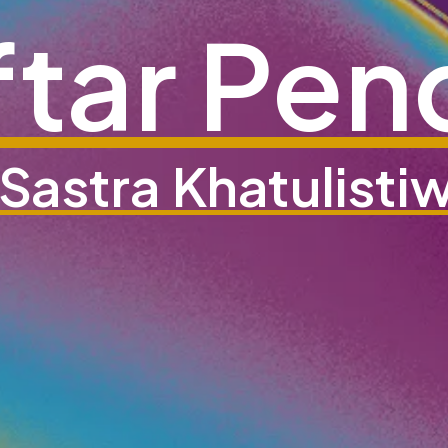
ftar Pen
 Sastra Khatulisti