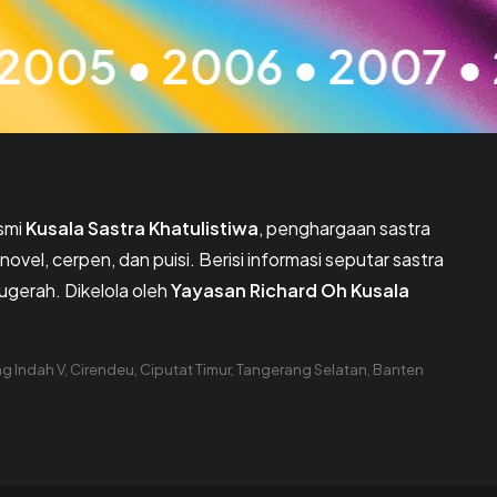
006 • 2007 • 2008 • 2
esmi
Kusala Sastra Khatulistiwa
, penghargaan sastra
novel, cerpen, dan puisi. Berisi informasi seputar sastra
gerah. Dikelola oleh
Yayasan Richard Oh Kusala
ng Indah V, Cirendeu, Ciputat Timur, Tangerang Selatan, Banten