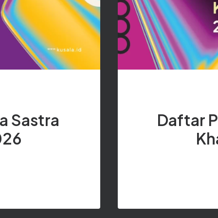
a Sastra
Daftar 
026
Kh